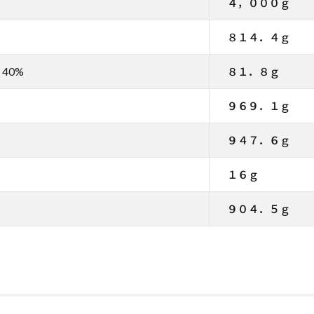
４，０００ｇ
８１４．４ｇ
40%
８１．８ｇ
９６９．１ｇ
９４７．６ｇ
１６ｇ
９０４．５ｇ