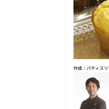
材料
（１
２０
個
分）
1.2
作り
方
1.3
その
他
作成：パティスリ
1.4
この
レシ
ピに
使わ
れて